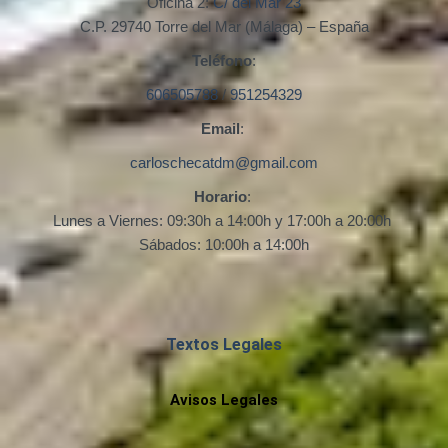
Oficina 2:
C/ del Mar 23
C.P. 29740 Torre del Mar (Málaga) – España
Teléfono
:
606505788
/
951254329
Email
:
carloschecatdm@gmail.com
Horario
:
Lunes a Viernes: 09:30h a 14:00h y 17:00h a 20:00h
Sábados: 10:00h a 14:00h
Textos Legales
Avisos Legales