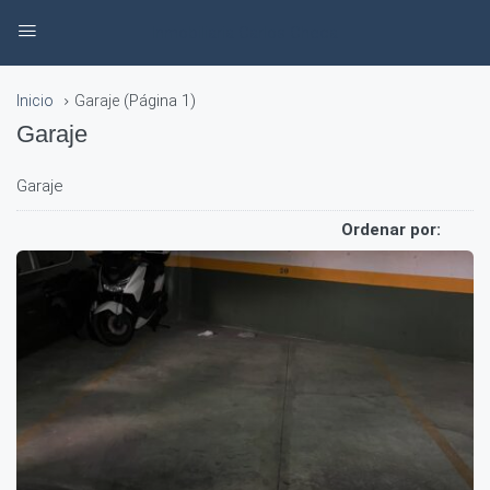
Inmobiliaria Carlos Checa
(Página 1)
Inicio
Garaje
Garaje
Garaje
Ordenar por: