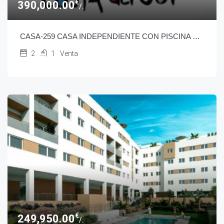
€
390,000.00
/.
CASA-259 CASA INDEPENDIENTE CON PISCINA EN CALETA DE VELEZ
2
1
Venta
€
249,950.00
/.