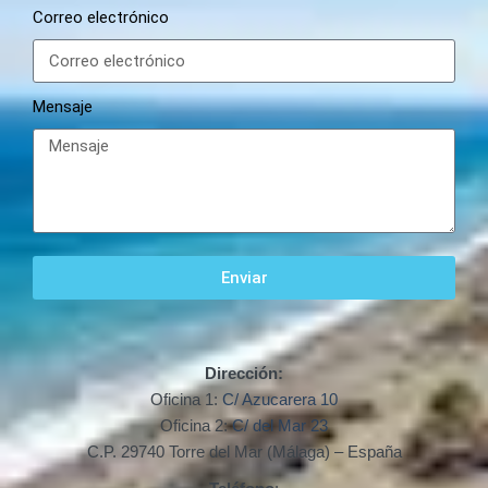
Correo electrónico
Mensaje
Enviar
Dirección:
Oficina 1:
C/ Azucarera 10
Oficina 2:
C/ del Mar 23
C.P. 29740 Torre del Mar (Málaga) – España