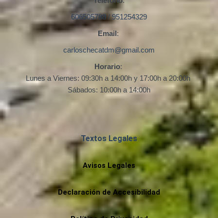
Teléfono
:
606505788
/
951254329
Email
:
carloschecatdm@gmail.com
Horario
:
Lunes a Viernes: 09:30h a 14:00h y 17:00h a 20:00h
Sábados: 10:00h a 14:00h
Textos Legales
Avisos Legales
Declaración de Accesibilidad