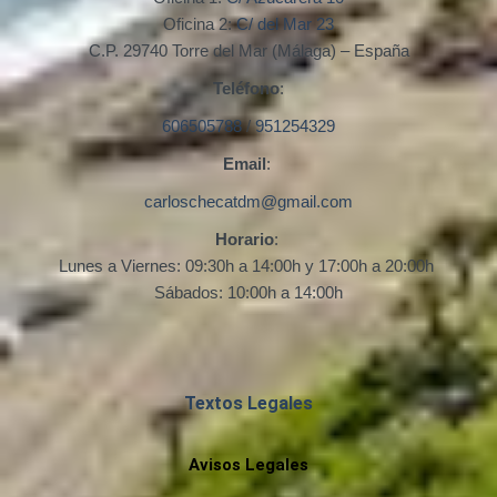
Oficina 2:
C/ del Mar 23
C.P. 29740 Torre del Mar (Málaga) – España
Teléfono
:
606505788
/
951254329
Email
:
carloschecatdm@gmail.com
Horario
:
Lunes a Viernes: 09:30h a 14:00h y 17:00h a 20:00h
Sábados: 10:00h a 14:00h
Textos Legales
Avisos Legales