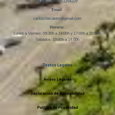
606505788
/
951254329
Email
:
carloschecatdm@gmail.com
Horario
:
Lunes a Viernes: 09:30h a 14:00h y 17:00h a 20:00h
Sábados: 10:00h a 14:00h
Textos Legales
Avisos Legales
Declaración de Accesibilidad
Política de Privacidad