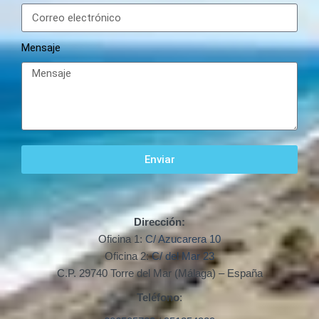
Mensaje
Enviar
Dirección:
Oficina 1:
C/ Azucarera 10
Oficina 2:
C/ del Mar 23
C.P. 29740 Torre del Mar (Málaga) – España
Teléfono
: