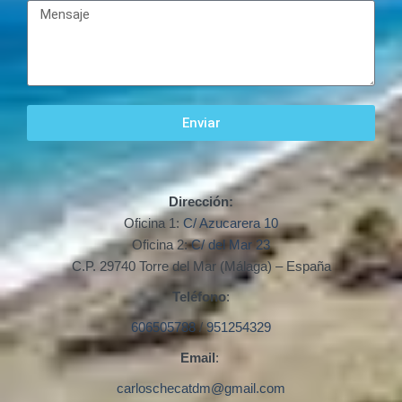
Enviar
Dirección:
Oficina 1:
C/ Azucarera 10
Oficina 2:
C/ del Mar 23
C.P. 29740 Torre del Mar (Málaga) – España
Teléfono
:
606505788
/
951254329
Email
:
carloschecatdm@gmail.com